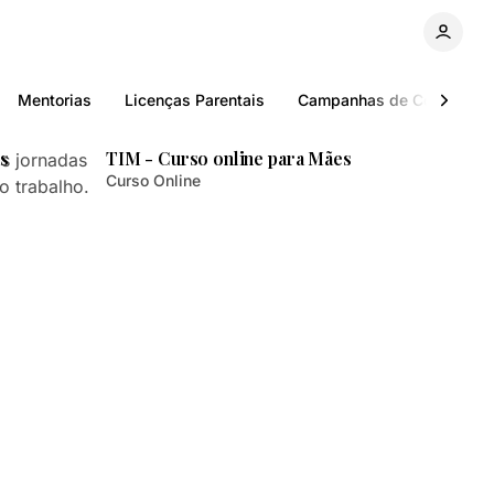
Mentorias
Licenças Parentais
Campanhas de Comunicaç
itura
2 min de leitura
s
TIM - Curso online para Mães
as jornadas
Curso Online
o trabalho.
itura