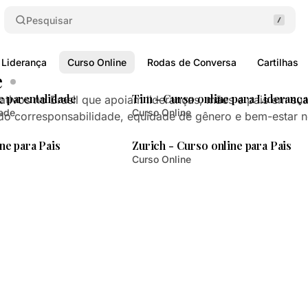
Pesquisar
 Liderança
Curso Online
Rodas de Conversa
Cartilhas
e
3 min de leitura
1 min de le
Posts
 parentalidade
Tim - Curso online para Liderança
ativos no Brasil que apoiam lideranças, mães e pais em su
dade
Curso Online
do corresponsabilidade, equidade de gênero e bem-estar n
1 min de leitura
2 min de le
ne para Pais
Zurich - Curso online para Pais
Curso Online