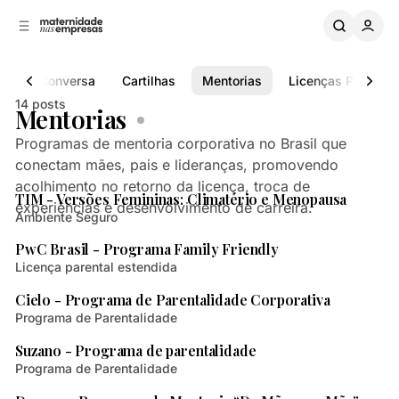
B
a
o
a
C
r
o
r
as de Conversa
Cartilhas
Mentorias
Licenças Parentai
n
a
L
t
14 posts
Mentorias
a
e
ú
t
Programas de mentoria corporativa no Brasil que
d
e
conectam mães, pais e lideranças, promovendo
2 min de leitura
o
r
acolhimento no retorno da licença, troca de
a
Posts
TIM - Versões Femininas: Climatério e Menopausa
experiências e desenvolvimento de carreira.
l
Ambiente Seguro
2 min de leitura
PwC Brasil - Programa Family Friendly
Licença parental estendida
2 min de leitura
Cielo - Programa de Parentalidade Corporativa
Programa de Parentalidade
3 min de leitura
Suzano - Programa de parentalidade
Programa de Parentalidade
1 min de leitura