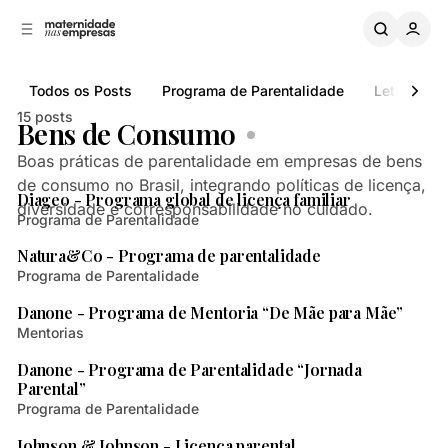
B
a
o
a
C
r
o
r
Todos os Posts
Programa de Parentalidade
Letramento
n
a
L
t
15 posts
Bens de Consumo
a
e
ú
t
Boas práticas de parentalidade em empresas de bens
2 min de leitura
d
e
de consumo no Brasil, integrando políticas de licença,
Posts
Diageo - Programa global de licença familiar
o
r
diversidade e corresponsabilidade no cuidado.
a
Programa de Parentalidade
2 min de leitura
l
Natura&Co - Programa de parentalidade
Programa de Parentalidade
1 min de leitura
Danone - Programa de Mentoria “De Mãe para Mãe”
Mentorias
2 min de leitura
Danone - Programa de Parentalidade “Jornada
Parental”
Programa de Parentalidade
1 min de leitura
Johnson & Johnson - Licença parental