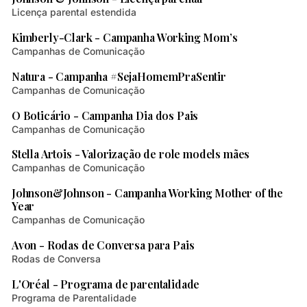
Licença parental estendida
2 min de leitura
Kimberly-Clark - Campanha Working Mom’s
Campanhas de Comunicação
1 min de leitura
Natura - Campanha #SejaHomemPraSentir
Campanhas de Comunicação
1 min de leitura
O Boticário - Campanha Dia dos Pais
Campanhas de Comunicação
1 min de leitura
Stella Artois - Valorização de role models mães
Campanhas de Comunicação
1 min de leitura
Johnson&Johnson - Campanha Working Mother of the
Year
Campanhas de Comunicação
1 min de leitura
Avon - Rodas de Conversa para Pais
Rodas de Conversa
2 min de leitura
L'Oréal - Programa de parentalidade
Programa de Parentalidade
2 min de leitura