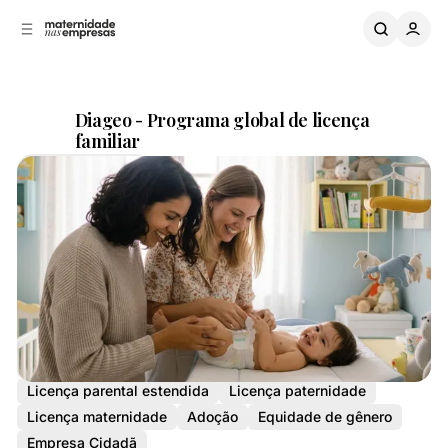
B
a
o
a
C
r
o
r
n
a
L
t
Diageo - Programa global de licença
a
e
familiar
ú
t
Compartilhar
d
e
o
r
a
l
Programa de Parentalidade
Bens de Consumo
Licença parental estendida
Licença paternidade
Licença maternidade
Adoção
Equidade de gênero
Empresa Cidadã