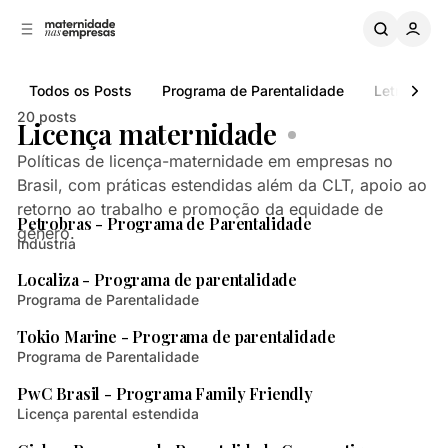
B
a
o
a
C
r
o
r
Todos os Posts
Programa de Parentalidade
Letramento
n
a
L
t
20 posts
Licença maternidade
a
e
ú
t
Políticas de licença-maternidade em empresas no
d
e
Brasil, com práticas estendidas além da CLT, apoio ao
2 min de leitura
o
r
retorno ao trabalho e promoção da equidade de
a
Posts
Petrobras - Programa de Parentalidade
gênero.
l
Indústria
1 min de leitura
Localiza - Programa de parentalidade
Programa de Parentalidade
1 min de leitura
Tokio Marine - Programa de parentalidade
Programa de Parentalidade
2 min de leitura
PwC Brasil - Programa Family Friendly
Licença parental estendida
2 min de leitura