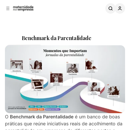
B
a
o
a
C
r
o
r
n
a
L
t
Benchmark da Parentalidade
a
e
ú
t
Compartilhar
d
e
o
r
a
l
O
Benchmark da Parentalidade
é um banco de boas
práticas que reúne iniciativas reais de acolhimento da