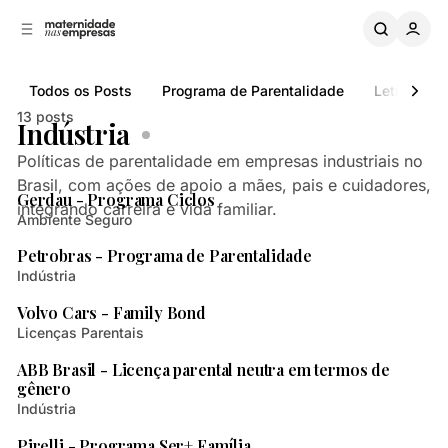
B
a
o
a
C
r
o
r
Todos os Posts
Programa de Parentalidade
Letramento
n
a
L
t
13 posts
Indústria
a
e
ú
t
Políticas de parentalidade em empresas industriais no
2 min de leitura
d
e
Brasil, com ações de apoio a mães, pais e cuidadores,
Posts
Gerdau - Programa Ciclos
o
r
integrando carreira e vida familiar.
a
Ambiente Seguro
2 min de leitura
l
Petrobras - Programa de Parentalidade
Indústria
2 min de leitura
Volvo Cars - Family Bond
Licenças Parentais
2 min de leitura
ABB Brasil - Licença parental neutra em termos de
gênero
Indústria
1 min de leitura
Pirelli - Programa Ser+ Família