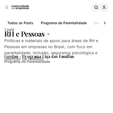
B
a
o
a
C
r
o
r
Todos os Posts
Programa de Parentalidade
Letramento
n
a
L
t
1 post
RH e Pessoas
a
e
ú
t
Políticas e materiais de apoio para áreas de RH e
d
e
Pessoas em empresas no Brasil, com foco em
3 min de leitura
o
r
parentalidade, inclusão, segurança psicológica e
a
Posts
Gerdau - Programa Liga das Famílias
retenção de talentos.
l
Programa de Parentalidade