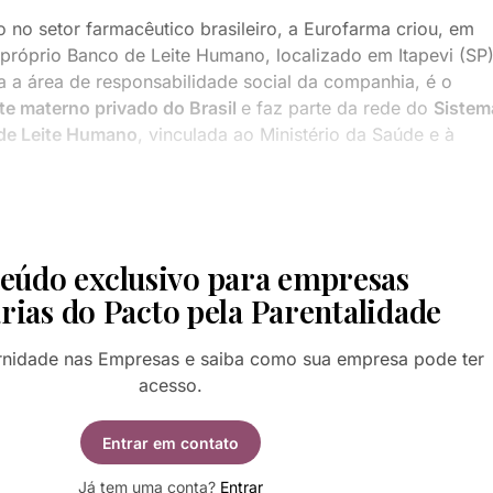
 no setor farmacêutico brasileiro, a Eurofarma criou, em
 próprio Banco de Leite Humano, localizado em Itapevi (SP)
ra a área de responsabilidade social da companhia, é o
ite materno privado do Brasil
e faz parte da rede do
Sistem
de Leite Humano
, vinculada ao Ministério da Saúde e à
eúdo exclusivo para empresas
rias do Pacto pela Parentalidade
rnidade nas Empresas e saiba como sua empresa pode ter
acesso.
Entrar em contato
Já tem uma conta?
Entrar