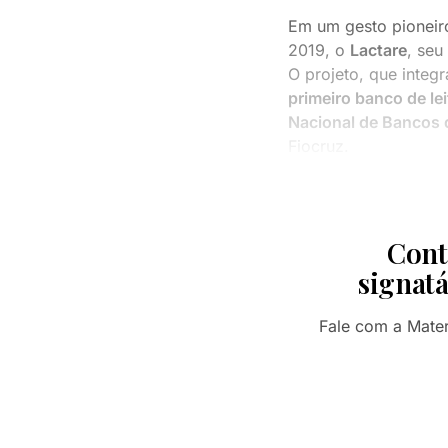
Em um gesto pioneiro
2019, o
Lactare
, seu
O projeto, que integ
primeiro banco de le
Nacional de Bancos 
Fiocruz.
Cont
signatá
Fale com a Mate