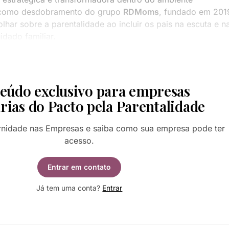
o como desdobramento do grupo
RDMoms
, fundado em 201
lhar sobre a parentalidade ao incluir os pais na escuta e n
idado familiar.
eúdo exclusivo para empresas
rias do Pacto pela Parentalidade
rnidade nas Empresas e saiba como sua empresa pode ter
acesso.
Entrar em contato
Já tem uma conta?
Entrar