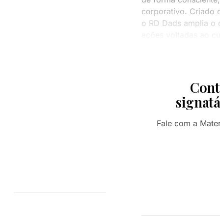
corporativo. Criad
o RD Dads amplia o o
ações voltadas ao cu
Cont
signatá
Fale com a Mate