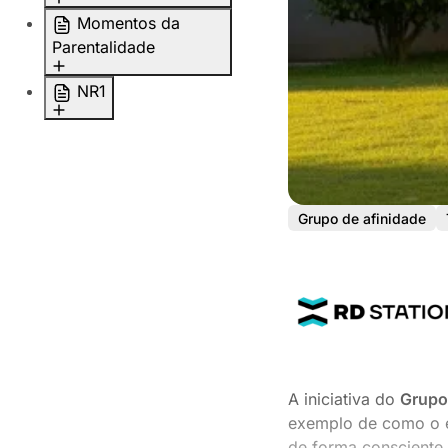
profissionais
Retenção pós-
Momentos da
Bens de consumo
licença
Parentalidade
Tecnologia
Paternidade
Logística
Licença parental
NR1
Parentalidade
Telecom
Retorno pós-licença
atípica
Indústria
Apoio psicológico
Parentalidade
Energia
Ambiente seguro
diversa
Saúde
Parentalidade solo
Grupo de afinidade
A iniciativa do
Grupo
exemplo de como o e
de forma consciente,