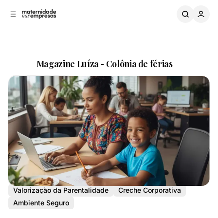
B
a
o
a
C
r
o
r
n
a
L
t
Magazine Luíza - Colônia de férias
a
e
ú
t
Compartilhar
d
e
o
r
a
l
Varejo
Acolhimento da Parentalidade
Valorização da Parentalidade
Creche Corporativa
Ambiente Seguro