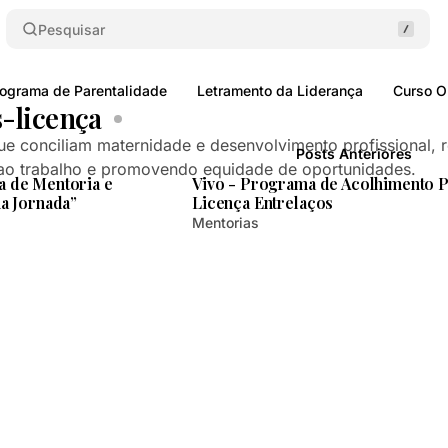
Pesquisar
ograma de Parentalidade
Letramento da Liderança
Curso O
-licença
Posts
 que conciliam maternidade e desenvolvimento profissional, 
1 min de leitura
1 min de le
Posts Anteriores
o ao trabalho e promovendo equidade de oportunidades.
a de Mentoria e
Vivo - Programa de Acolhimento 
na Jornada”
Licença Entrelaços
Mentorias