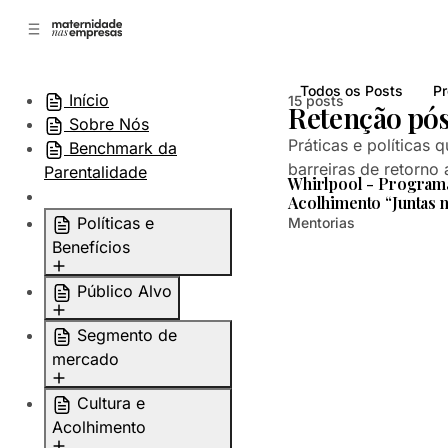
B
a
o
a
C
r
o
r
Todos os Posts
Pr
n
a
Início
15 posts
Retenção pós
L
t
Sobre Nós
a
e
Práticas e políticas
Benchmark da
ú
t
barreiras de retorn
Parentalidade
d
e
Whirlpool - Program
o
r
Acolhimento “Juntas 
a
Políticas e
Mentorias
l
Benefícios
Licenças parentais
Público Alvo
Práticas de
Mães e cuidadores
Segmento de
flexibilidade
primários
mercado
Planejamento
Pais e
familiar
Instituição financeira
Cultura e
corresponsáves
Adoção
Serviços
Acolhimento
Liderança