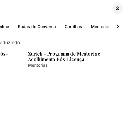
nline
Rodas de Conversa
Cartilhas
Mentorias
Licen
reduzindo
itura
2 min de leitura
Pós-
Zurich - Programa de Mentoria e
Acolhimento Pós-Licença
Mentorias