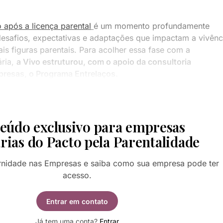
o após a licença parental
é um momento profundamente
 desafios, expectativas e adaptações que impactam a vivênc
is figuras parentais. Para acolher essa fase com a
ária,
a Vivo estruturou, com o apoio da consultoria
resas, o Programa Entrelaços.
eúdo exclusivo para empresas
rias do Pacto pela Parentalidade
rnidade nas Empresas e saiba como sua empresa pode ter
acesso.
Entrar em contato
Já tem uma conta?
Entrar