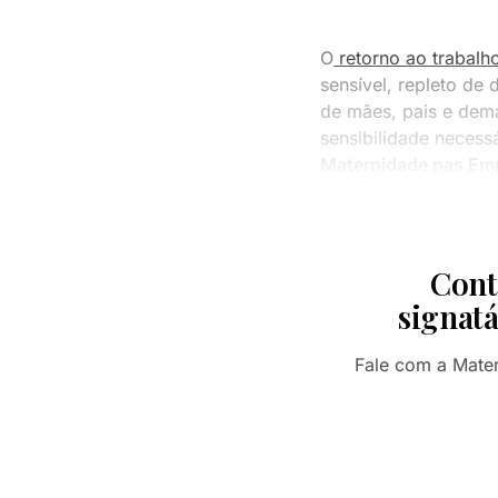
O
retorno ao trabalh
sensível, repleto de
de mães, pais e dema
sensibilidade necess
Maternidade nas Emp
Cont
signatá
Fale com a Mate