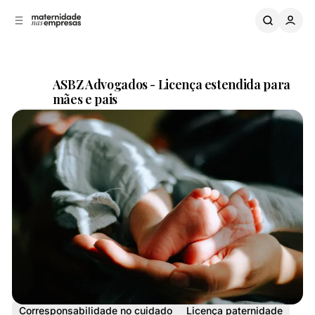
B
a
o
a
C
r
o
r
n
a
L
t
ASBZ Advogados - Licença estendida para
a
e
mães e pais
ú
t
Compartilhar
d
e
o
r
a
l
Licença parental estendida
Corresponsabilidade no cuidado
Licença paternidade