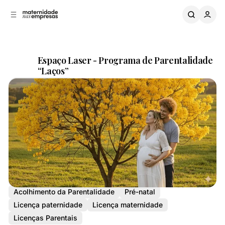
B
a
o
a
C
r
o
r
n
a
L
t
Espaço Laser - Programa de Parentalidade
a
e
“Laços”
ú
t
Compartilhar
d
e
o
r
a
l
Programa de Parentalidade
Saúde
Acolhimento da Parentalidade
Pré-natal
Licença paternidade
Licença maternidade
Licenças Parentais